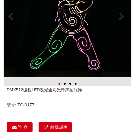
DMX512编程LED发光全彩光纤舞蹈服饰
型号:
TC-0177
询 盘
给我邮件