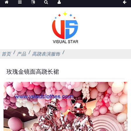
首页
产品
高跷表演服饰
玫瑰金镜面高跷长裙