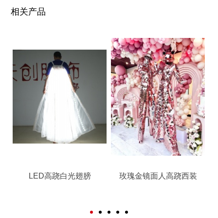
相关产品
跷
LED高跷白光翅膀
玫瑰金镜面人高跷西装