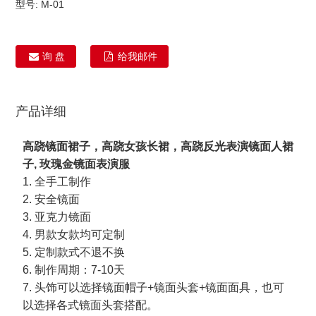
型号:
M-01
询 盘
给我邮件
产品详细
高跷镜面裙子，高跷女孩长裙，高跷反光表演镜面人裙
子, 玫瑰金镜面表演服
1. 全手工制作
2. 安全镜面
3. 亚克力镜面
4. 男款女款均可定制
5. 定制款式不退不换
6. 制作周期：7-10天
7. 头饰可以选择镜面帽子+镜面头套+镜面面具，也可
以选择各式镜面头套搭配。