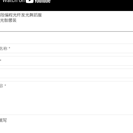
分段编程光纤发光舞蹈服
发光骷髅装
要填写