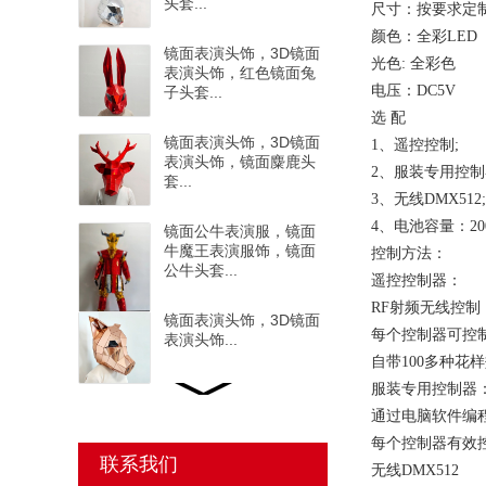
头套...
尺寸：按要求定
颜色：全彩LED
镜面表演头饰，3D镜面
光色: 全彩色
表演头饰，红色镜面兔
电压：DC5V
子头套...
选 配
镜面表演头饰，3D镜面
1、遥控控制;
表演头饰，镜面麋鹿头
2、服装专用控制
套...
3、无线DMX512;
4、电池容量：200
镜面公牛表演服，镜面
牛魔王表演服饰，镜面
控制方法：
公牛头套...
遥控控制器：
RF射频无线控制
镜面表演头饰，3D镜面
每个控制器可控制
表演头饰...
自带100多种花
服装专用控制器
LED镜面圣诞精灵表演
通过电脑软件编
服，LED镜面圣诞精灵
每个控制器有效控
表演服, 镜面表演服，
联系我们
镜面头饰，圣诞精灵，
无线DMX512