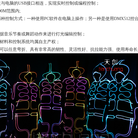
通过与电脑的USB接口相连，实现实时控制或编程控制；
00M范围内;
有两种控制方式：一种使用PC软件在电脑上操作；另一种是使用DMX512控
可根据音乐节奏或舞蹈动作来进行灯光编辑控制；
光材料和控制系统均属自主产权；
灯带可以任意弯折、具有非常高的韧性、灵活性好、抗拉能力强、使用寿命