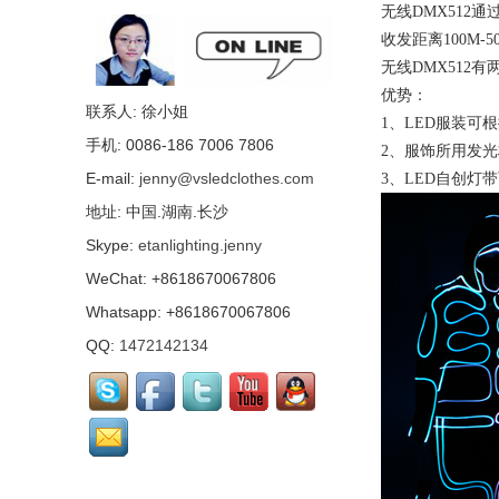
圣诞精灵服饰...
镜面独角兽表演服， 镜
无线DMX512
面人，反光表演服，高
收发距离100M-5
端镜面服，镜面人服饰
无线DMX512
厂家...
优势：
镜面黑猫服饰，镜面表
联系人: 徐小姐
演服，反光镜面服, 镜面
1、LED服装
女孩表演服...
手机: 0086-186 7006 7806
2、服饰所用发
E-mail:
jenny@vsledclothes.com
3、LED自创
镜面法老服装...
地址: 中国.湖南.长沙
Skype:
etanlighting.jenny
WeChat: +8618670067806
粉色镜面火烈鸟表演
服...
Whatsapp: +8618670067806
QQ:
1472142134
LED镜面圣诞老人...
镜面阿拉伯人, 镜面卡塔
尔人，镜面表演服，镜