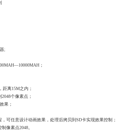
制
器;
0MAH—10000MAH；
，距离15M之内；
2048个像素点；
样效果；
：
程，可任意设计动画效果，处理后拷贝到SD卡实现效果控制；
制像素点2048。